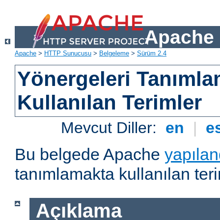
Apache 
Apache
>
HTTP Sunucusu
>
Belgeleme
>
Sürüm 2.4
Yönergeleri Tanımla
Kullanılan Terimler
Mevcut Diller:
en
|
e
Bu belgede Apache
yapılan
tanımlamakta kullanılan teri
Açıklama