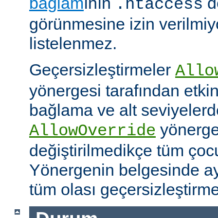
bağlam
ının
d
.htaccess
görünmesine izin verilmiy
listelenmez.
Geçersizleştirmeler
Allo
yönergesi tarafından etkinle
bağlama ve alt seviyeler
yönergel
AllowOverride
değiştirilmedikçe tüm çoc
Yönergenin belgesinde ayr
tüm olası geçersizleştirme i