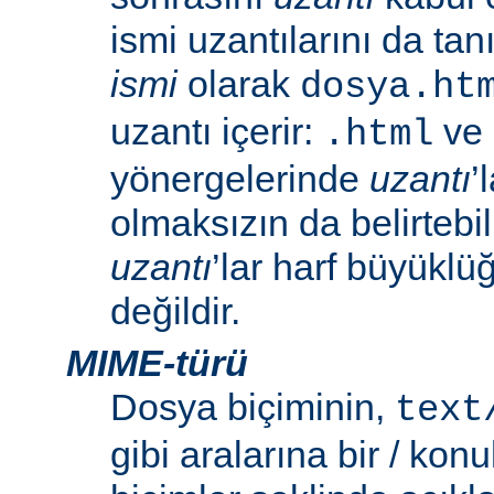
ismi uzantılarını da tan
ismi
olarak
dosya.ht
uzantı içerir:
ve
.html
yönergelerinde
uzantı
’
olmaksızın da belirtebili
uzantı
’lar harf büyüklü
değildir.
MIME-türü
Dosya biçiminin,
text
gibi aralarına bir / konu