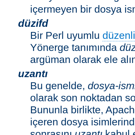
içermeyen bir dosya ism
düzifd
Bir Perl uyumlu
düzenli
Yönerge tanımında
düz
argüman olarak ele alın
uzantı
Bu genelde,
dosya-ism
olarak son noktadan so
Bununla birlikte, Apac
içeren dosya isimlerind
sonrasını
uzantı
kabul 