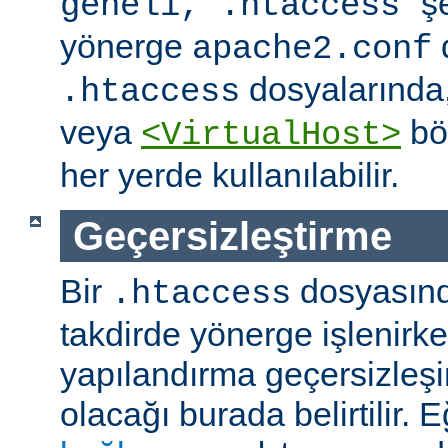
" ş
geneli, .htaccess
yönerge
apache2.conf
dosyalarında
.htaccess
veya
böl
<VirtualHost>
her yerde kullanılabilir.
Geçersizleştirme
Bir
dosyasın
.htaccess
takdirde yönerge işlenirk
yapılandırma geçersizleşi
olacağı burada belirtilir.