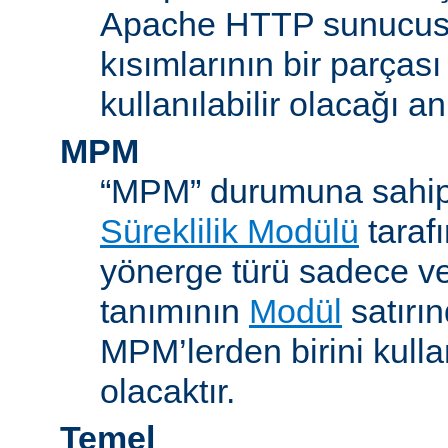
Apache HTTP sunucus
kısımlarının bir parças
kullanılabilir olacağı a
MPM
“MPM” durumuna sahip
Süreklilik Modülü
taraf
yönerge türü sadece v
tanımının
Modül
satırın
MPM’lerden birini kull
olacaktır.
Temel