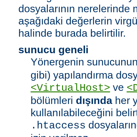
dosyalarının nerelerinde 
aşağıdaki değerlerin virgül 
halinde burada belirtilir.
sunucu geneli
Yönergenin sunucunun
gibi) yapılandırma dos
ve
<VirtualHost>
<
bölümleri
dışında
her 
kullanılabileceğini belirt
dosyaları
.htaccess