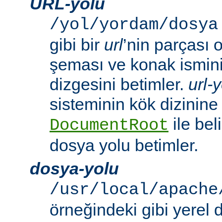
URL-yolu
/yol/yordam/dosya
gibi bir
url
’nin parçası 
şeması ve konak ismini 
dizgesini betimler.
url-
sisteminin kök dizinine
ile beli
DocumentRoot
dosya yolu betimler.
dosya-yolu
/usr/local/apache
örneğindeki gibi yerel 