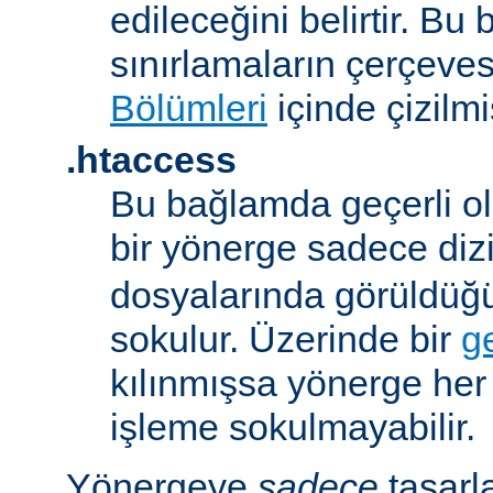
edileceğini belirtir. B
sınırlamaların çerçeve
Bölümleri
içinde çizilmiş
.htaccess
Bu bağlamda geçerli ol
bir yönerge sadece dizi
dosyalarında görüldüğ
sokulur. Üzerinde bir
g
kılınmışsa yönerge he
işleme sokulmayabilir.
Yönergeye
sadece
tasarl